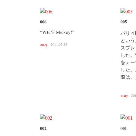
006
005
“WE ♡ Mickey!”
パリ４区
という
diary
- 2011.02.25
スプレ
した。“Th
をテー
した。
際は、
diary
- 20
002
001