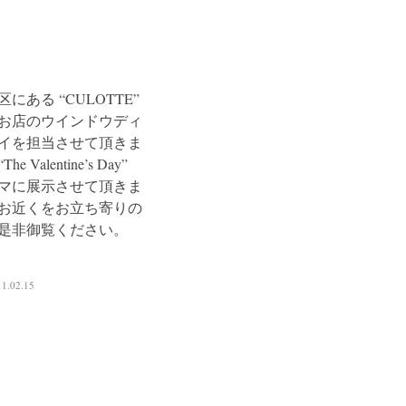
にある “CULOTTE”
お店のウインドウディ
イを担当させて頂きま
e Valentine’s Day”
マに展示させて頂きま
お近くをお立ち寄りの
是非御覧ください。
11.02.15