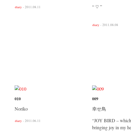
“ ♡ ”
diary
- 2011.08.11
diary
- 2011.08.08
010
009
Noriko
幸せ鳥
“JOY BIRD – which 
diary
- 2011.06.11
bringing joy in my he