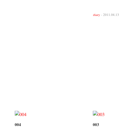
diary
- 2011.04.13
004
003