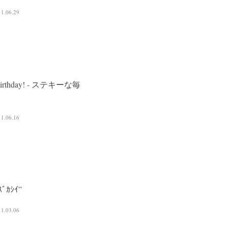
11.06.29
 birthday! - ステキーな毎
11.06.16
ｽﾞｶｼｲ”
11.03.06