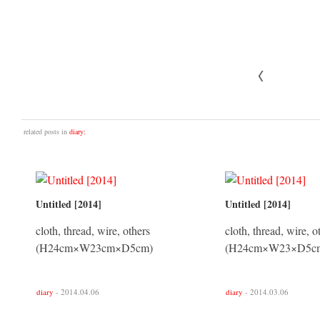
related posts in
diary:
Untitled [2014]
Untitled [2014]
cloth, thread, wire, others
cloth, thread, wire, o
(H24cm×W23cm×D5cm)
(H24cm×W23×D5c
diary
- 2014.04.06
diary
- 2014.03.06