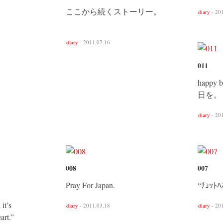
ここから続くストーリー。
diary
- 20
diary
- 2011.07.16
011
happy
日を。
diary
- 20
008
007
Pray For Japan.
“ﾁｮｯﾄﾊ
it’s
diary
- 2011.03.18
diary
- 20
art.”