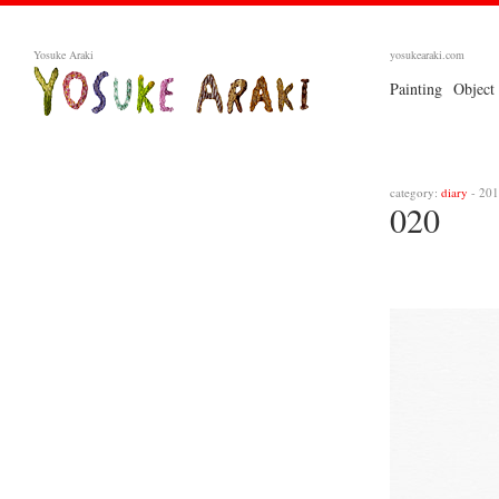
Yosuke Araki
yosukearaki.com
Painting
Object
category:
diary
- 201
020