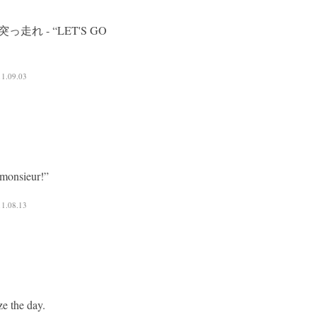
っ走れ - “LET'S GO
11.09.03
 monsieur!”
11.08.13
ze the day.