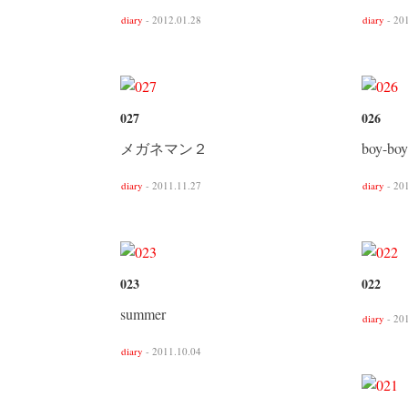
diary
- 2012.01.28
diary
- 20
027
026
メガネマン２
boy-boy
diary
- 2011.11.27
diary
- 20
023
022
summer
diary
- 20
diary
- 2011.10.04