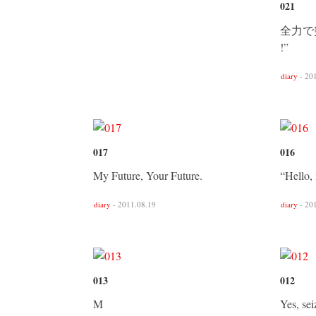
021
全力で突
!”
diary
- 20
017
016
My Future, Your Future.
“Hello,
diary
- 2011.08.19
diary
- 20
013
012
M
Yes, sei