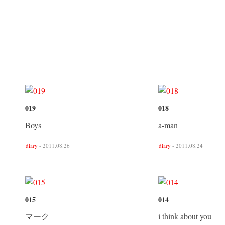
019
018
Boys
a-man
diary
- 2011.08.26
diary
- 2011.08.24
015
014
マーク
i think about you