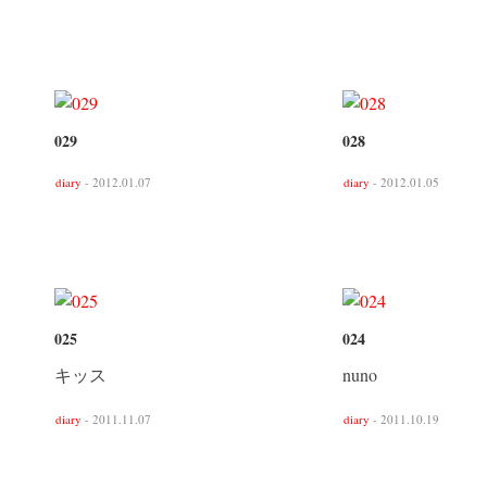
029
028
diary
- 2012.01.07
diary
- 2012.01.05
025
024
キッス
nuno
diary
- 2011.11.07
diary
- 2011.10.19