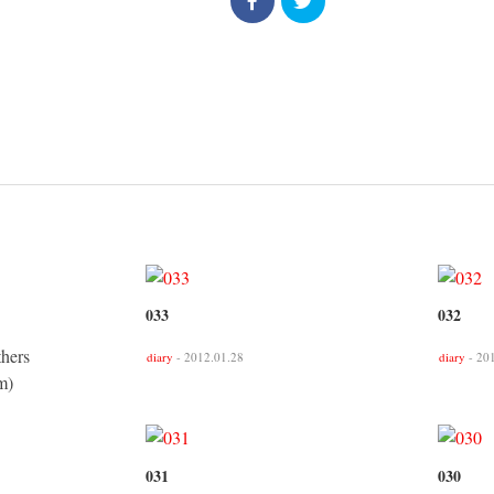
033
032
thers
diary
- 2012.01.28
diary
- 20
m)
031
030